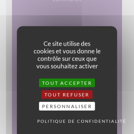
Troubles mentaux &
VOIR LES DIFFÉRENTS SYMPTÔMES
Ce site utilise des
& LES PIERRES ASSOCIÉES
psychologiques
cookies et vous donne le
contrôle sur ceux que
vous souhaitez activer
Troubles des os & des
TOUT ACCEPTER
VOIR LES DIFFÉRENTS SYMPTÔMES
& LES PIERRES ASSOCIÉES
articulations
TOUT REFUSER
PERSONNALISER
POLITIQUE DE CONFIDENTIALITÉ
Problèmes bucco-dentaires
VOIR LES DIFFÉRENTS SYMPTÔMES
& LES PIERRES ASSOCIÉES