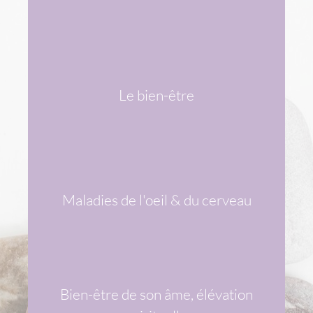
Le bien-être
VOIR LES DIFFÉRENTS SYMPTÔMES
& LES PIERRES ASSOCIÉES
Maladies de l'oeil & du cerveau
VOIR LES DIFFÉRENTS SYMPTÔMES
& LES PIERRES ASSOCIÉES
Bien-être de son âme, élévation
VOIR LES DIFFÉRENTS SYMPTÔMES
& LES PIERRES ASSOCIÉES