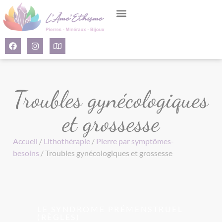
Panneau de gestion des cookies
Troubles gynécologiques
et grossesse
Accueil
/
Lithothérapie
/
Pierre par symptômes-
besoins
/ Troubles gynécologiques et grossesse
LE SYNDROME PRÉMENSTRUEL
(RÈGLES)