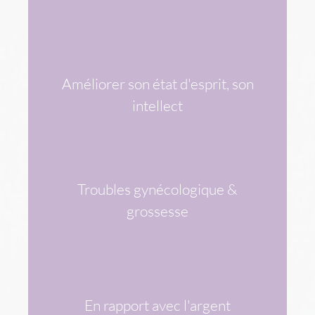
Améliorer son état d'esprit, son
VOIR LES DIFFÉRENTS SYMPTÔMES
& LES PIERRES ASSOCIÉES
intellect
Troubles gynécologique &
VOIR LES DIFFÉRENTS SYMPTÔMES
& LES PIERRES ASSOCIÉES
grossesse
En rapport avec l'argent
VOIR LES DIFFÉRENTS SYMPTÔMES
& LES PIERRES ASSOCIÉES