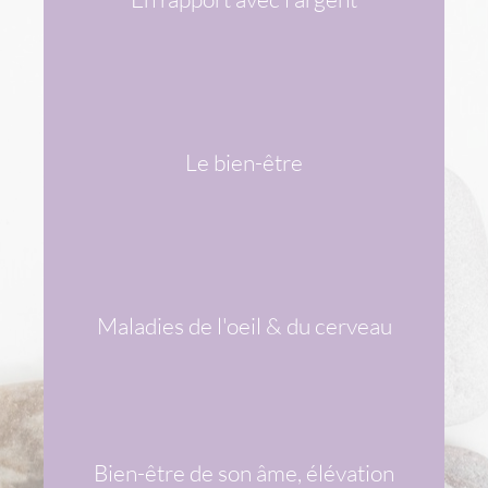
& LES PIERRES ASSOCIÉES
Le bien-être
VOIR LES DIFFÉRENTS SYMPTÔMES
& LES PIERRES ASSOCIÉES
Maladies de l'oeil & du cerveau
VOIR LES DIFFÉRENTS SYMPTÔMES
& LES PIERRES ASSOCIÉES
Bien-être de son âme, élévation
VOIR LES DIFFÉRENTS SYMPTÔMES