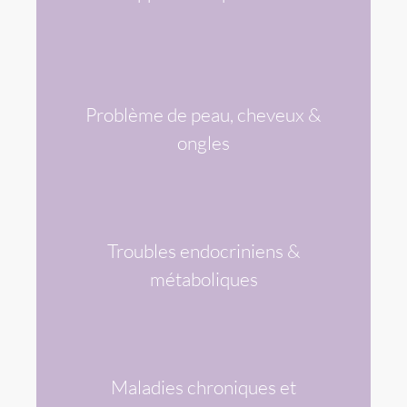
& LES PIERRES ASSOCIÉES
Problème de peau, cheveux &
VOIR LES DIFFÉRENTS SYMPTÔMES
& LES PIERRES ASSOCIÉES
ongles
Troubles endocriniens &
VOIR LES DIFFÉRENTS SYMPTÔMES
& LES PIERRES ASSOCIÉES
métaboliques
Maladies chroniques et
VOIR LES DIFFÉRENTS SYMPTÔMES