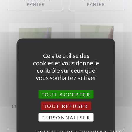
PANIER
PANIER
Ce site utilise des
cookies et vous donne le
contrôle sur ceux que
vous souhaitez activer
TOUT ACCEPTER
TOUT REFUSER
BOUGIE DROITE LILAS
BOUGIE DROITE
MARRON CLAIR
1,90
€
PERSONNALISER
1,90
€
POLITIQUE DE CONFIDENTIALITÉ