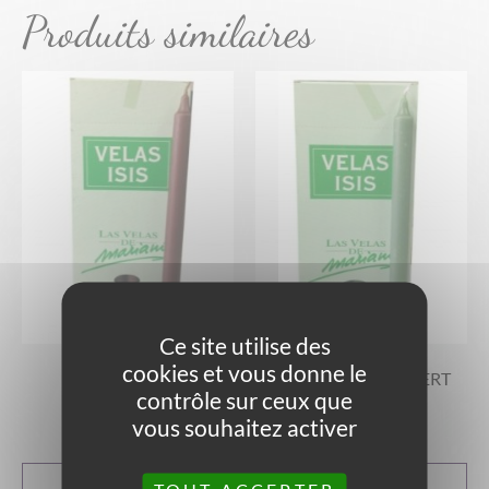
Produits similaires
Ce site utilise des
cookies et vous donne le
BOUGIE DROITE
BOUGIE DROITE VERT
MARRON CLAIR
FONCÉ
contrôle sur ceux que
vous souhaitez activer
1,90
€
1,90
€
AJOUTER AU
AJOUTER AU