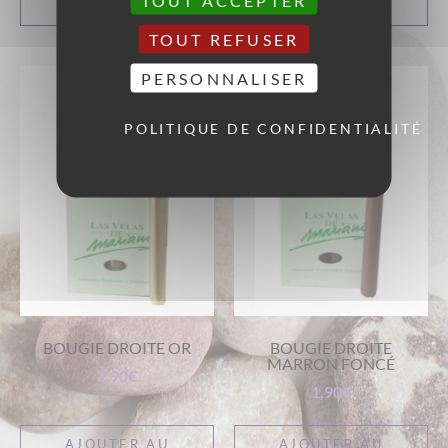
TOUT ACCEPTER
PANIER
PANIER
TOUT REFUSER
PERSONNALISER
POLITIQUE DE CONFIDENTIALITÉ
BOUGIE DROITE OR
BOUGIE DROITE
MARRON FONCÉ
2,90
€
1,90
€
AJOUTER AU
AJOUTER AU