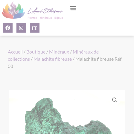
Panneau de gestion des cookies
Accueil
/
Boutique
/
Minéraux
/
Minéraux de
collections
/
Malachite fibreuse
/ Malachite fibreuse Réf
08