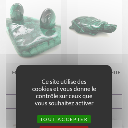
MALACHITE FORME
TORTUE EN MALACHITE
LIBRE RÉF 02
RÉF 3
Ce site utilise des
139,00
€
23,00
€
cookies et vous donne le
contrôle sur ceux que
AJOUTER AU
AJOUTER AU
vous souhaitez activer
PANIER
PANIER
TOUT ACCEPTER