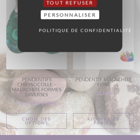
TOUT REFUSER
PERSONNALISER
POLITIQUE DE CONFIDENTIALITÉ
PENDENTIFS
PENDENTIF MALACHITE
CHRYSOCOLLE –
FORÉ
MALACHITE FORMES
21,00
€
DIVERSES
A partir de
25,00
€
CHOIX DES
AJOUTER AU
OPTIONS
PANIER