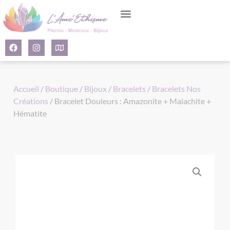
Panneau de gestion des cookies
Accueil
/
Boutique
/
Bijoux
/
Bracelets
/
Bracelets Nos
Créations
/ Bracelet Douleurs : Amazonite + Malachite +
Hématite