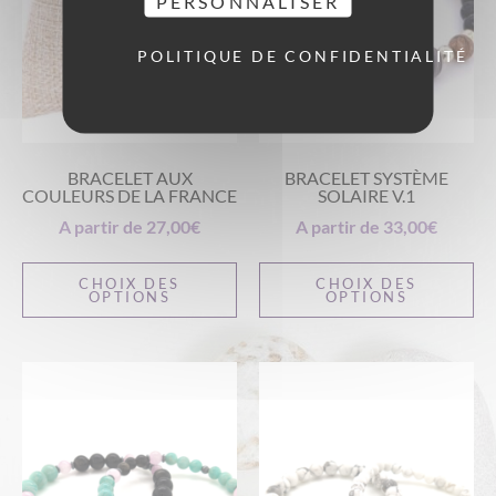
PERSONNALISER
POLITIQUE DE CONFIDENTIALITÉ
BRACELET AUX
BRACELET SYSTÈME
COULEURS DE LA FRANCE
SOLAIRE V.1
A partir de
27,00
€
A partir de
33,00
€
CHOIX DES
CHOIX DES
OPTIONS
OPTIONS