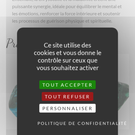
puissante synergie, idéale pour équilibrer le mental et
les émotions, renforcer la force intérieure et soutenir
les processus de guérison physique et spirituelle.
Produits similaires
Ce site utilise des
cookies et vous donne le
contrôle sur ceux que
vous souhaitez activer
TOUT ACCEPTER
TOUT REFUSER
PERSONNALISER
POLITIQUE DE CONFIDENTIALITÉ