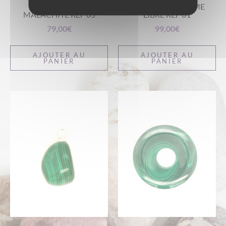
CHRYSOCOLLE-
MALACHITE FORME
MALACHITE RÉF 05
LIBRE RÉF 01
79,00
€
99,00
€
AJOUTER AU
AJOUTER AU
PANIER
PANIER