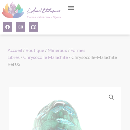
Panneau de gestion des cookies
Accueil
/
Boutique
/
Minéraux
/
Formes
Libres
/
Chrysocolle Malachite
/ Chrysocolle-Malachite
Réf 03