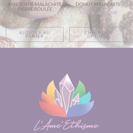
PENDENTIF MALACHITE
DONUT MALACHITE
PIERRE ROULÉE
A partir de
21,00
€
15,00
€
AJOUTER AU
CHOIX DES
PANIER
OPTIONS