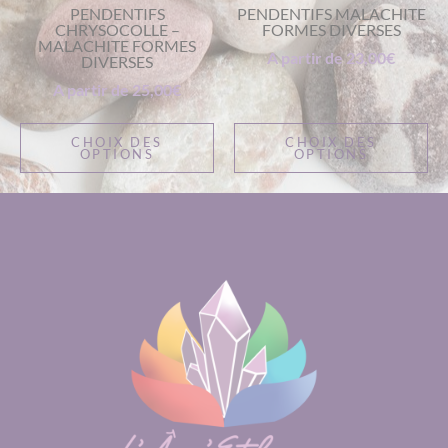
PENDENTIFS
PENDENTIFS MALACHITE
CHRYSOCOLLE –
FORMES DIVERSES
MALACHITE FORMES
A partir de
23,00
€
DIVERSES
A partir de
25,00
€
CHOIX DES
CHOIX DES
OPTIONS
OPTIONS