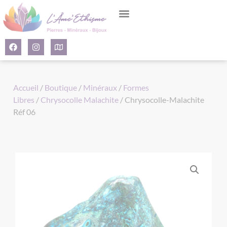
Panneau de gestion des cookies
Accueil
/
Boutique
/
Minéraux
/
Formes
Libres
/
Chrysocolle Malachite
/ Chrysocolle-Malachite
Réf 06