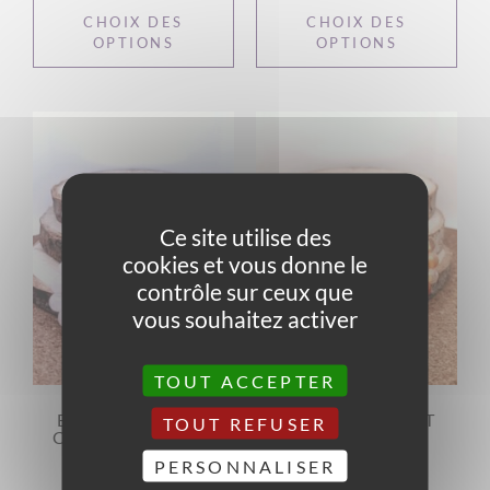
CHOIX DES
CHOIX DES
OPTIONS
OPTIONS
Ce site utilise des
cookies et vous donne le
contrôle sur ceux que
vous souhaitez activer
TOUT ACCEPTER
BRACELET ENFANT
BRACELET ENFANT
TOUT REFUSER
CONFIANCE EN SOI,
CORNALINE
DOUCEUR
PERSONNALISER
15,00
€
19,00
€