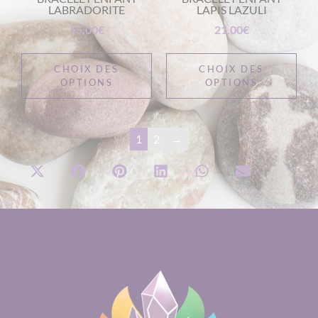
LABRADORITE
LAPIS LAZULI
15,00
€
21,00
€
CHOIX DES
CHOIX DES
OPTIONS
OPTIONS
1
2
→