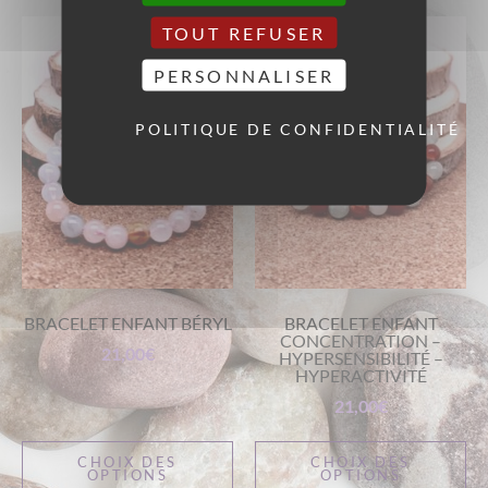
TOUT REFUSER
PERSONNALISER
POLITIQUE DE CONFIDENTIALITÉ
BRACELET ENFANT BÉRYL
BRACELET ENFANT
CONCENTRATION –
21,00
€
HYPERSENSIBILITÉ –
HYPERACTIVITÉ
21,00
€
CHOIX DES
CHOIX DES
OPTIONS
OPTIONS