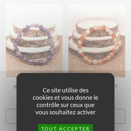
BRACELET ENFANT
BRACELET ENFANT
Ce site utilise des
AMÉTHYSTE
CORNALINE
cookies et vous donne le
15,00
€
15,00
€
contrôle sur ceux que
vous souhaitez activer
CHOIX DES
CHOIX DES
OPTIONS
OPTIONS
TOUT ACCEPTER