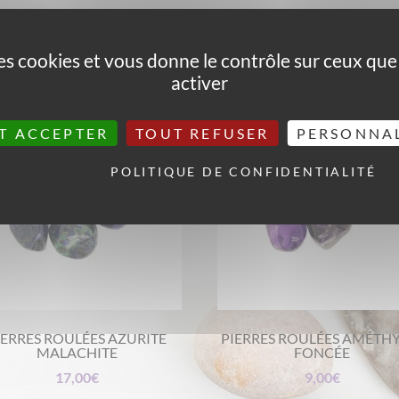
 des cookies et vous donne le contrôle sur ceux qu
activer
T ACCEPTER
TOUT REFUSER
PERSONNA
POLITIQUE DE CONFIDENTIALITÉ
IERRES ROULÉES AZURITE
PIERRES ROULÉES AMÉTH
MALACHITE
FONCÉE
17,00
€
9,00
€