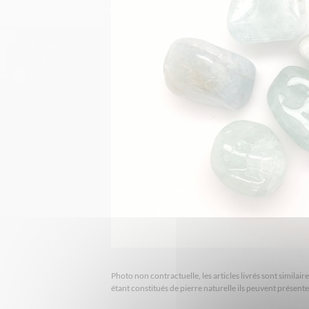
Photo non contractuelle, les articles livrés sont simila
étant constitués de pierre naturelle ils peuvent présent