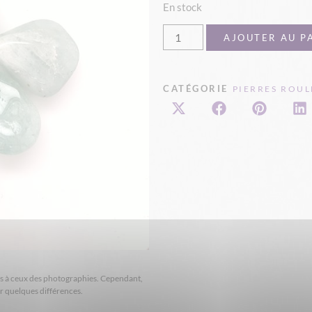
En stock
AJOUTER AU P
CATÉGORIE
PIERRES ROUL
ires à ceux des photographies. Cependant,
er quelques différences.