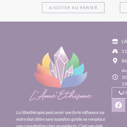
AJOUTER AU PANIER
L'
11
86
du
10
19
0
La lithothérapie peut avoir une forte influence sur
notre état d’être sans toutefois qu’elle ne remplace
une consultation chez un médecin. C’est une aide