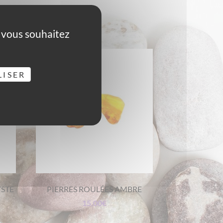
e vous souhaitez
LISER
YSTE
PIERRES ROULÉES AMBRE
15,00
€