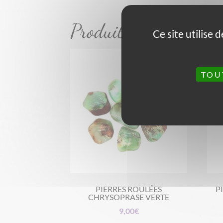
Produits similaires
Ce site utilise
TOU
PIERRES ROULÉES
P
CHRYSOPRASE VERTE
9,00
€