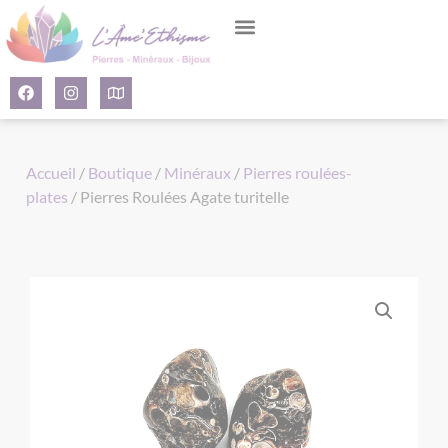
Panneau de gestion des cookies
Accueil
/
Boutique
/
Minéraux
/
Pierres roulées-
plates
/ Pierres Roulées Agate turitelle