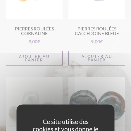
PIERRES ROULÉES
PIERRES ROULÉES
CORNALINE
CALCÉDOINE BLEUE
9,00
€
9,00
€
AJOUTER AU
AJOUTER AU
PANIER
PANIER
Ce site utilise des
cookies et vous donne le