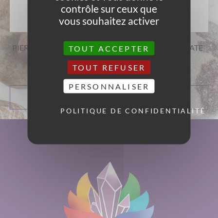
contrôle sur ceux que
vous souhaitez activer
PIERRES ROULÉES AIGUE
PIERRES PLATES AGATE
TOUT ACCEPTER
MARINE
MOUSSE
TOUT REFUSER
9,00
€
13,00
€
PERSONNALISER
AJOUTER AU
AJOUTER AU
PANIER
PANIER
POLITIQUE DE CONFIDENTIALITÉ