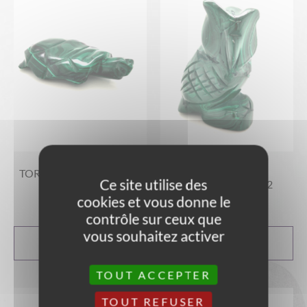
TORTUE EN MALACHITE
CHOUETTE EN
Ce site utilise des
RÉF 3
MALACHITE RÉF 2
cookies et vous donne le
23,00
€
43,00
€
contrôle sur ceux que
vous souhaitez activer
AJOUTER AU
AJOUTER AU
PANIER
PANIER
TOUT ACCEPTER
TOUT REFUSER