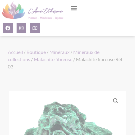
Panneau de gestion des cookies
Accueil
/
Boutique
/
Minéraux
/
Minéraux de
collections
/
Malachite fibreuse
/ Malachite fibreuse Réf
03