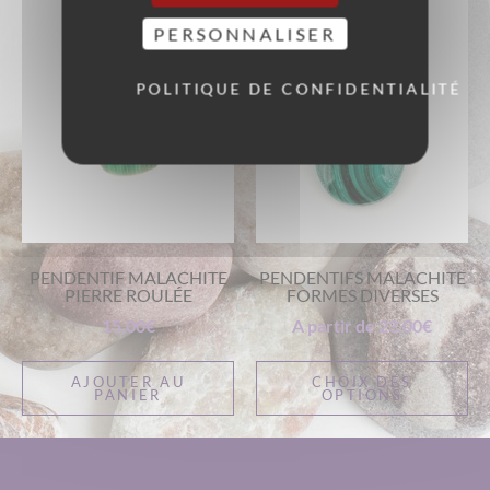
PERSONNALISER
POLITIQUE DE CONFIDENTIALITÉ
PENDENTIF MALACHITE
PENDENTIFS MALACHITE
PIERRE ROULÉE
FORMES DIVERSES
15,00
€
A partir de
23,00
€
AJOUTER AU
CHOIX DES
PANIER
OPTIONS