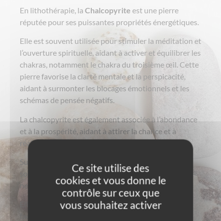
En lithothérapie, la
Chalcopyrite
est une pierre
réputée pour ses puissantes propriétés énergétiques.
Elle est souvent utilisée pour stimuler la méditation et
l’ouverture spirituelle, aidant à activer et équilibrer les
chakras, notamment le chakra du troisième œil. Cette
pierre favorise la clarté mentale et la perspicacité,
aidant à surmonter les blocages émotionnels et les
schémas de pensée négatifs.
La chalcopyrite est également associée à l’abondance
et à la prospérité, aidant à attirer la chance et à
réaliser des objectifs matériels.
Sur le plan physique, elle est considérée comme un
Ce site utilise des
soutien pour le système respiratoire et les voies
cookies et vous donne le
nerveuses, aidant à réduire l’inflammation.
contrôle sur ceux que
vous souhaitez activer
Elle apporte une énergie positive et harmonieuse,
facilitant le bien-être global.