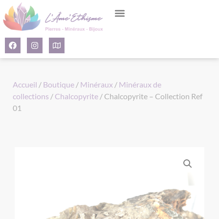
Panneau de gestion des cookies
Accueil
/
Boutique
/
Minéraux
/
Minéraux de
collections
/
Chalcopyrite
/ Chalcopyrite – Collection Ref
01