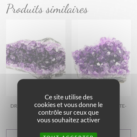
Produits similaires
Ce site utilise des
cookies et vous donne le
DRUSE D’AMÉTHYSTE-
DRUSE D’AMÉTHYSTE-
202G
144G
contrôle sur ceux que
vous souhaitez activer
30,00
€
25,00
€
AJOUTER AU
AJOUTER AU
TOUT ACCEPTER