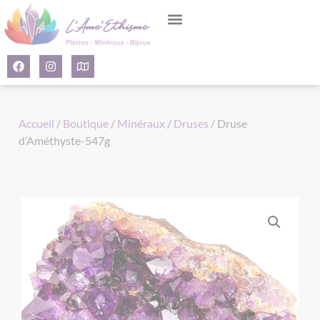
Panneau de gestion des cookies
Accueil
/
Boutique
/
Minéraux
/
Druses
/ Druse
d’Améthyste-547g