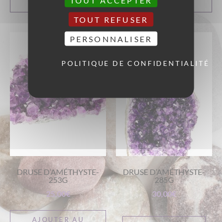
PANIER
PANIER
TOUT REFUSER
PERSONNALISER
POLITIQUE DE CONFIDENTIALITÉ
DRUSE D’AMÉTHYSTE-
DRUSE D’AMÉTHYSTE-
253G
285G
25,00
€
30,00
€
AJOUTER AU