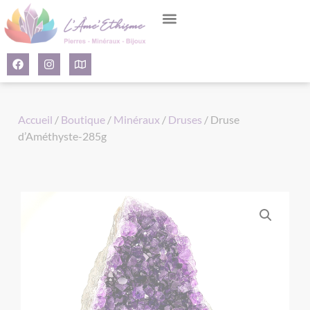
Panneau de gestion des cookies
Accueil
/
Boutique
/
Minéraux
/
Druses
/ Druse
d’Améthyste-285g