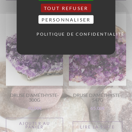
TOUT REFUSER
PERSONNALISER
POLITIQUE DE CONFIDENTIALITÉ
DRUSE D’AMÉTHYSTE-
DRUSE D’AMÉTHYSTE-
300G
547G
40,00
€
65,00
€
AJOUTER AU
PANIER
LIRE LA SUITE