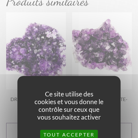
Produits similaires
Ce site utilise des
DRUSE D’AMÉTHYSTE-
DRUSE D’AMÉTHYSTE-
cookies et vous donne le
319G
239G
contrôle sur ceux que
45,00
€
33,00
€
vous souhaitez activer
AJOUTER AU
AJOUTER AU
PANIER
PANIER
TOUT ACCEPTER