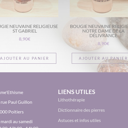
GIE NEUVAINE RELIGIEUSE
BOUGIE NEUVAINE RELIGI
ST GABRIEL
NOTRE DAME DE LA
DÉLIVRANCE
8,90
€
8,90
€
AJOUTER AU PANIER
AJOUTER AU PANIER
LIENS UTILES
Âme'Ethisme
Lithothérapie
 rue Paul Guillon
Dictionnaire des pierres
000 Poitiers
Astuces et infos utiles
 mardi au samedi