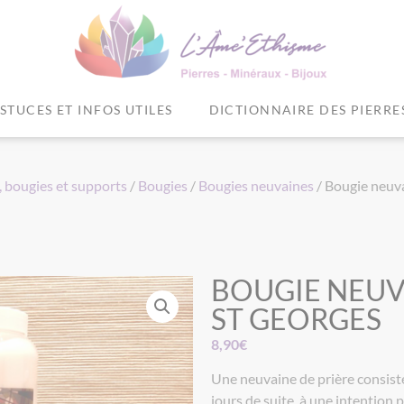
STUCES ET INFOS UTILES
DICTIONNAIRE DES PIERRE
 bougies et supports
/
Bougies
/
Bougies neuvaines
/ Bougie neuv
BOUGIE NEUV
ST GEORGES
8,90
€
Une neuvaine de prière consiste
jours de suite, à une intention 