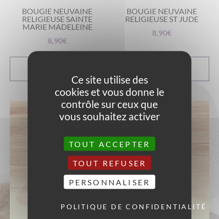
BOUGIE NEUVAINE
BOUGIE NEUVAINE
RELIGIEUSE SAINTE
RELIGIEUSE ST JUDE
MARIE MADELEINE
8,90
€
8,90
€
AJOUTER AU
AJOUTER AU
PANIER
PANIER
Ce site utilise des
cookies et vous donne le
contrôle sur ceux que
vous souhaitez activer
TOUT ACCEPTER
TOUT REFUSER
PERSONNALISER
POLITIQUE DE CONFIDENTIALITÉ