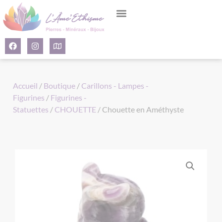
Panneau de gestion des cookies
Accueil
/
Boutique
/
Carillons - Lampes -
Figurines
/
Figurines -
Statuettes
/
CHOUETTE
/ Chouette en Améthyste