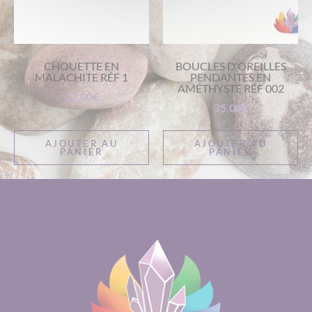
CHOUETTE EN
BOUCLES D’OREILLES
MALACHITE RÉF 1
PENDANTES EN
AMÉTHYSTE RÉF 002
27,00
€
35,00
€
AJOUTER AU
AJOUTER AU
PANIER
PANIER