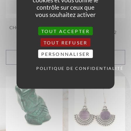
contrôle sur ceux que
vous souhaitez activer
CHOUETTE EN OEIL DE
CHOUETTE EN
TOUT ACCEPTER
TIGRE
MALACHITE RÉF 2
25,00
€
43,00
€
TOUT REFUSER
PERSONNALISER
AJOUTER AU
AJOUTER AU
PANIER
PANIER
POLITIQUE DE CONFIDENTIALITÉ