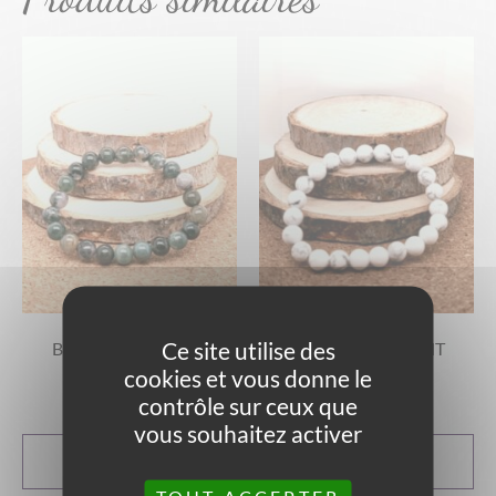
Ce site utilise des
BRACELET ENFANT
BRACELET ENFANT
AGATE MOUSSE
HOWLITE
cookies et vous donne le
15,00
€
15,00
€
contrôle sur ceux que
vous souhaitez activer
CHOIX DES
CHOIX DES
OPTIONS
OPTIONS