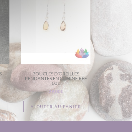
S
BOUCLES D’OREILLES
PENDANTES EN CITRINE RÉF
001
29,00
€
S
AJOUTER AU PANIER