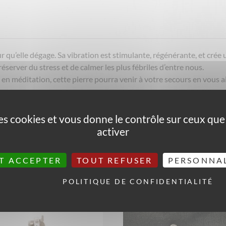
ur qu’elle dégage. Sa vibration est stimulante, régénérante, et cré
server du stress et de calmer les plus fébriles d’entre nous.
r en méditation, cette pierre pourra venir à votre secours en vous a
 articulations.
 des cookies et vous donne le contrôle sur ceux qu
 est utilisée en acupuncture pour aider les femmes pendant les ac
activer
 la créativité, alors si vous avez la fibre artistique, mettez le lar
cliquez ici
T ACCEPTER
TOUT REFUSER
PERSONNA
POLITIQUE DE CONFIDENTIALITÉ