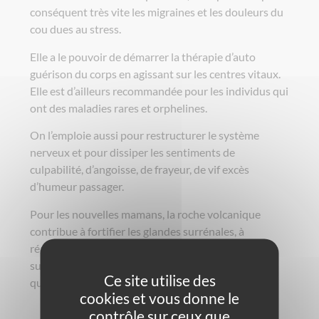
conséquent très vite les migraines et les douleurs du
cou dues au stress.
Elle a le pouvoir de démarrer la thérapie d’auto
guérison du corps en agissant sur les centres vitaux.
Elle est d’ailleurs recommandée pour les individus qui
ont des maladies rares et orphelines.
On l’emploie aussi pour restructurer le système
nerveux et pour dissiper les sentiments de
culpabilité, d’angoisse, de frayeur, de vif excès
d’humeur passager.
Pour les nouvelles mamans, la roche volcanique
contribue à fortifier les glandes surrénales, à
réactiver les organes reproducteurs et aide de
surcroît à la production accélérée et en grande
Ce site utilise des
quantité du lait maternel.
cookies et vous donne le
contrôle sur ceux que