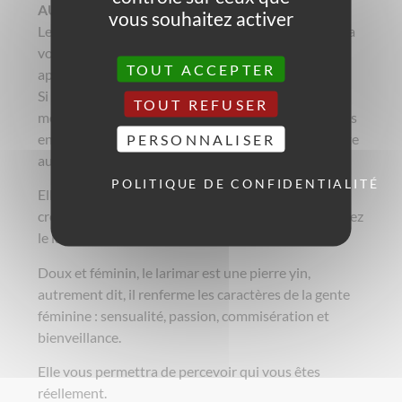
AU NIVEAU ÉMOTIONNEL / SPIRITUEL
vous souhaitez activer
Le Larimar est un anti-stress très efficace qui pourra
vous aider à retrouver une certaine quiétude et qui
TOUT ACCEPTER
apaisera vos paniques.
Si vous rencontrez des difficultés à rentrer en
TOUT REFUSER
méditation, cette pierre pourra venir à votre secours
en vous aidant à vous calmer et à accéder par la suite
PERSONNALISER
aux divers niveaux de vibrations.
POLITIQUE DE CONFIDENTIALITÉ
Elle possède également la vertu de dynamiser la
créativité, alors si vous avez la fibre artistique, mettez
le larimar dans un coin de votre atelier.
Doux et féminin, le larimar est une pierre yin,
autrement dit, il renferme les caractères de la gente
féminine : sensualité, passion, commisération et
bienveillance.
Elle vous permettra de percevoir qui vous êtes
réellement.