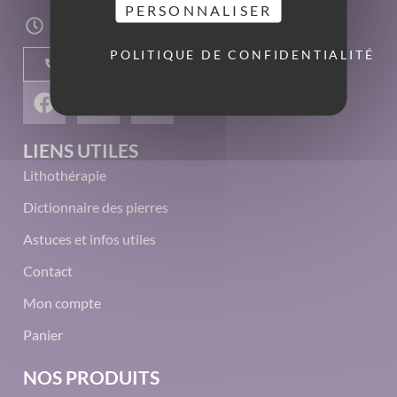
PERSONNALISER
du mardi au samedi
10h00-13h00 - 14h00-19h00
POLITIQUE DE CONFIDENTIALITÉ
05 49 61 05 44
LIENS UTILES
Lithothérapie
Dictionnaire des pierres
Astuces et infos utiles
Contact
Mon compte
Panier
NOS PRODUITS