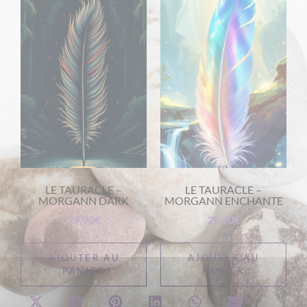
LE TAURACLE –
LE TAURACLE –
MORGANN DARK
MORGANN ENCHANTE
29,90
€
29,90
€
AJOUTER AU
AJOUTER AU
PANIER
PANIER