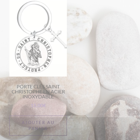
PORTE CLÉS SAINT
CHRISTOPHE EN ACIER
INOXYDABLE
15,00
€
AJOUTER AU
PANIER