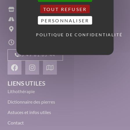
TOUT REFUSER
L'Âme'Ethisme
11 rue Paul Guillon
PERSONNALISER
86000 Poitiers
POLITIQUE DE CONFIDENTIALITÉ
du mardi au samedi
10h00-13h00 - 14h00-19h00
05 49 61 05 44
LIENS UTILES
Lithothérapie
Dictionnaire des pierres
Astuces et infos utiles
Contact