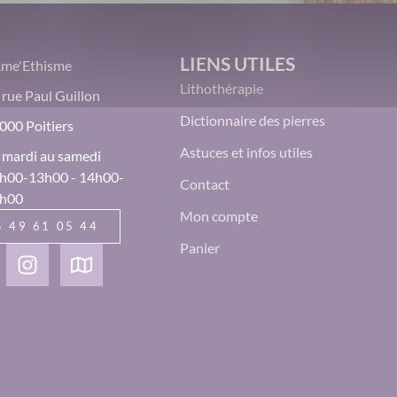
LIENS UTILES
Âme'Ethisme
Lithothérapie
 rue Paul Guillon
Dictionnaire des pierres
000 Poitiers
Astuces et infos utiles
 mardi au samedi
h00-13h00 - 14h00-
Contact
h00
Mon compte
5 49 61 05 44
Panier