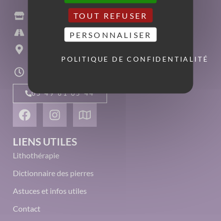
TOUT REFUSER
L'Âme'Ethisme
11 rue Paul Guillon
PERSONNALISER
86000 Poitiers
POLITIQUE DE CONFIDENTIALITÉ
du mardi au samedi
10h00-13h00 - 14h00-19h00
05 49 61 05 44
LIENS UTILES
Lithothérapie
Dictionnaire des pierres
Astuces et infos utiles
Contact