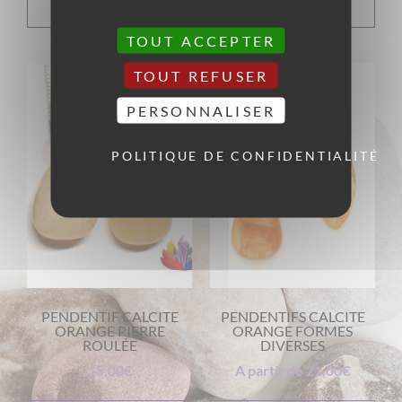
PANIER
OPTIONS
TOUT ACCEPTER
TOUT REFUSER
PERSONNALISER
POLITIQUE DE CONFIDENTIALITÉ
PENDENTIF CALCITE
PENDENTIFS CALCITE
ORANGE PIERRE
ORANGE FORMES
ROULÉE
DIVERSES
15,00
€
A partir de
21,00
€