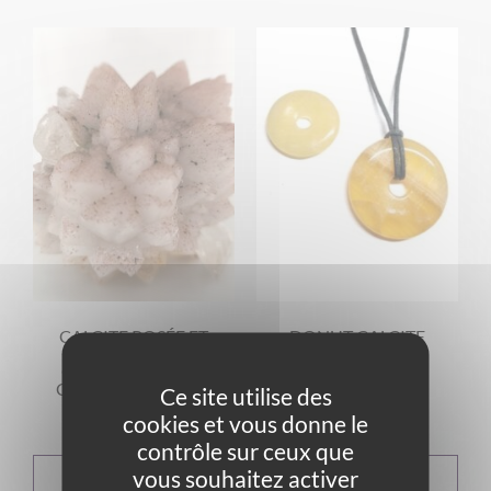
CALCITE ROSÉE ET
DONUT CALCITE
INCLUSIONS DE
ORANGE
QUARTZ BLANC –
A partir de
15,00
€
COLLECTION REF 2
Ce site utilise des
63,00
€
cookies et vous donne le
contrôle sur ceux que
vous souhaitez activer
AJOUTER AU
CHOIX DES