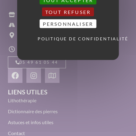
TOUT REFUSER
L'Âme'Ethisme
PERSONNALISER
11 rue Paul Guillon
86000 Poitiers
POLITIQUE DE CONFIDENTIALITÉ
du mardi au samedi
10h00-13h00 - 14h00-19h00
05 49 61 05 44
LIENS UTILES
Lithothérapie
Dictionnaire des pierres
Astuces et infos utiles
Contact