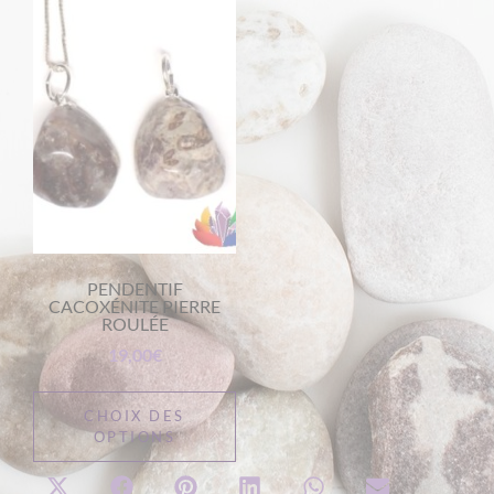
PENDENTIF
CACOXÉNITE PIERRE
ROULÉE
19,00
€
CHOIX DES
OPTIONS