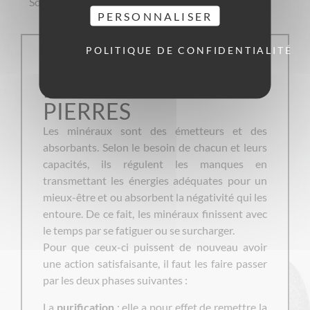
Soleil, amas de quartz ou d’améthyste
PERSONNALISER
POLITIQUE DE CONFIDENTIALITÉ
COMMENT
ENTRETENIR SES
PIERRES
Les minéraux sont des émetteurs et des
absorbants. Selon le besoin de chacun et leurs
capacités, ils régulent les manques en
transmettant les énergies adéquates pour un
mieux-être et ou absorbent la négativité qui les
entoure. De ce fait, les minéraux finissent avec
le temps par se fatiguer ou se surcharger.
Pour que ceux-ci puissent de nouveau avoir
une action satisfaisante, il faut les faire passer
par les deux phases suivantes :
La
purification
: elle a pour effet de remettre la