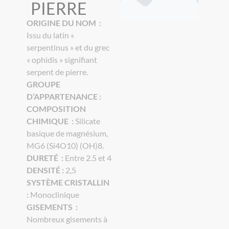
PIERRE
ORIGINE DU NOM :
Issu du latin «
serpentinus » et du grec
« ophidis » signifiant
serpent de pierre.
GROUPE
D’APPARTENANCE :
COMPOSITION
CHIMIQUE :
Silicate
basique de magnésium,
MG6 (Si4O10) (OH)8.
DURETÉ :
Entre 2.5 et 4
DENSITÉ :
2,5
SYSTÈME CRISTALLIN
:
Monoclinique
GISEMENTS :
Nombreux gisements à