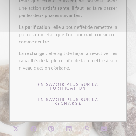
Pour que ceux-ci puissent de nouveau avoir
une action satisfaisante, il faut les faire passer
par les deux phases suivantes :
La
purification
: elle a pour effet de remettre la
pierre à un état que l’on pourrait considérer
comme neutre.
La
recharge
: elle agit de façon a ré-activer les
capacités de la pierre, afin de la remettre à son
niveau d’action d’origine.
EN SAVOIR PLUS SUR LA
PURIFICATION
EN SAVOIR PLUS SUR LA
RECHARGE