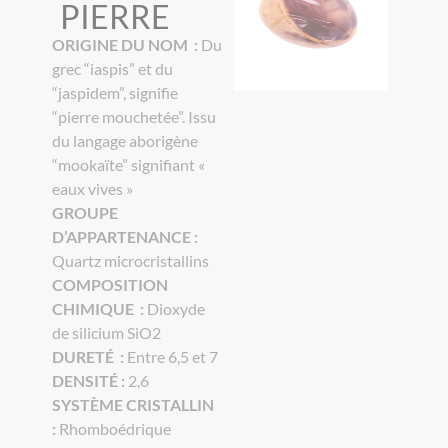
PIERRE
ORIGINE DU NOM :
Du
grec “iaspis” et du
“jaspidem”, signifie
“pierre mouchetée”. Issu
du langage aborigène
“mookaïte” signifiant «
eaux vives »
GROUPE
D’APPARTENANCE :
Quartz microcristallins
COMPOSITION
CHIMIQUE :
Dioxyde
de silicium SiO2
DURETÉ :
Entre 6,5 et 7
DENSITÉ :
2,6
SYSTÈME CRISTALLIN
:
Rhomboédrique