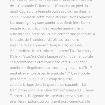
de la Colombie-Britannique (Canada), au pied du
mont Cayley, une légende puise ses racines dans la
couleur noire de cette roche aux inclusions opalines.
Les montagnes y sont sombres et dentelées. Selon le
peuple squamish, un des peuples amérindiens
autochtones, cette couleur et cette forme sont dues à
la foudre de Thunderbird, l’oiseau-tonnerre
légendaire. En squamish, langue originelle des
Amérindiens, le territoire est nommé T’a k ‘ta kmu’yin
tl’a in7in’a’xe7en. Cette langue est uniquement orale
et a commencé à être transcrite vers 1880 par de
nombreux linguistes et anthropologues. Le chiffre 7
peut être remplacé par le symbole ” ʔ”. Ce symbole
peu commun indique un coup de glotte
caractéristique de la langue parlée squamish. La
traduction évoque le « lieu d’atterrissage de l’Oiseau-
Tonnerre », la légende de la créature mythique des
premières nations du continent nord-américain, le