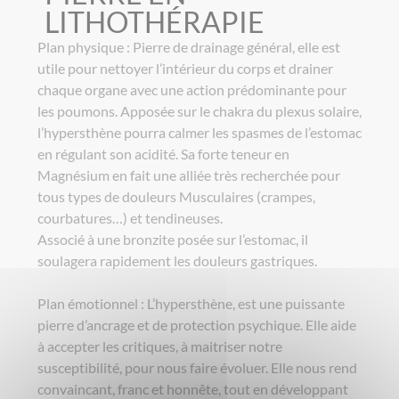
LITHOTHÉRAPIE
Plan physique : Pierre de drainage général, elle est
utile pour nettoyer l’intérieur du corps et drainer
chaque organe avec une action prédominante pour
les poumons. Apposée sur le chakra du plexus solaire,
l’hypersthène pourra calmer les spasmes de l’estomac
en régulant son acidité. Sa forte teneur en
Magnésium en fait une alliée très recherchée pour
tous types de douleurs Musculaires (crampes,
courbatures…) et tendineuses.
Associé à une bronzite posée sur l’estomac, il
soulagera rapidement les douleurs gastriques.
Plan émotionnel : L’hypersthène, est une puissante
pierre d’ancrage et de protection psychique. Elle aide
à accepter les critiques, à maitriser notre
susceptibilité, pour nous faire évoluer. Elle nous rend
convaincant, franc et honnête, tout en développant