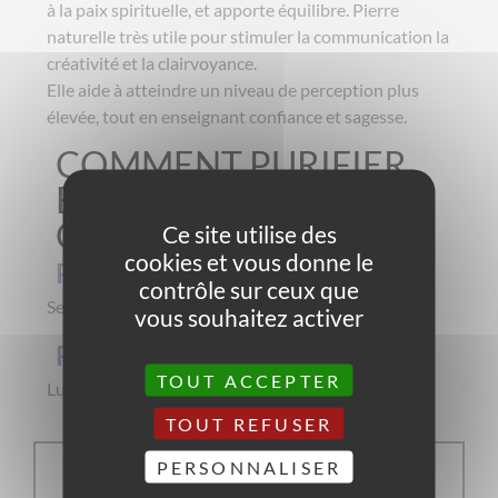
à la paix spirituelle, et apporte équilibre. Pierre
naturelle très utile pour stimuler la communication la
créativité et la clairvoyance.
Elle aide à atteindre un niveau de perception plus
élevée, tout en enseignant confiance et sagesse.
COMMENT PURIFIER
ET RECHARGER LA
CÉLESTINE ?
Ce site utilise des
cookies et vous donne le
Purification :
contrôle sur ceux que
Sel (indirect), terre, encens
vous souhaitez activer
Recharge :
TOUT ACCEPTER
Lune, amas de quartz ou d’améthyste
TOUT REFUSER
PERSONNALISER
COMMENT