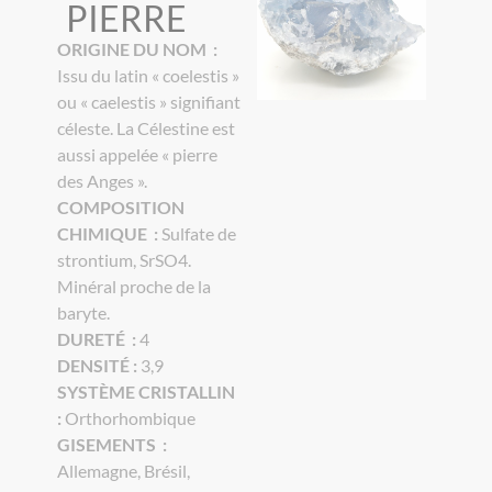
PIERRE
ORIGINE DU NOM :
Issu du latin « coelestis »
ou « caelestis » signifiant
céleste. La Célestine est
aussi appelée « pierre
des Anges ».
COMPOSITION
CHIMIQUE :
Sulfate de
strontium, SrSO4.
Minéral proche de la
baryte.
DURETÉ :
4
DENSITÉ :
3,9
SYSTÈME CRISTALLIN
:
Orthorhombique
GISEMENTS :
Allemagne, Brésil,