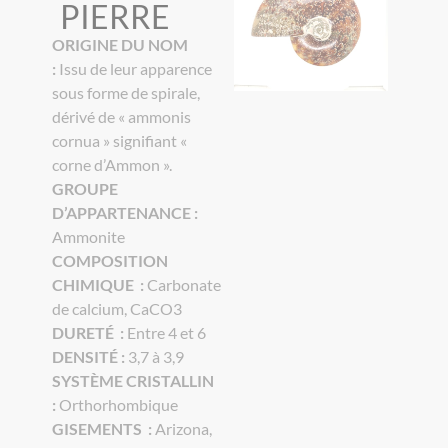
PIERRE
ORIGINE DU NOM
:
Issu de leur apparence
sous forme de spirale,
dérivé de « ammonis
cornua » signifiant «
corne d’Ammon ».
GROUPE
D’APPARTENANCE :
Ammonite
COMPOSITION
CHIMIQUE :
Carbonate
de calcium, CaCO3
DURETÉ :
Entre 4 et 6
DENSITÉ :
3,7 à 3,9
SYSTÈME CRISTALLIN
:
Orthorhombique
GISEMENTS :
Arizona,