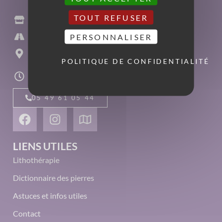
TOUT REFUSER
L'Âme'Ethisme
PERSONNALISER
11 rue Paul Guillon
86000 Poitiers
POLITIQUE DE CONFIDENTIALITÉ
du mardi au samedi
10h00-13h00 - 14h00-19h00
05 49 61 05 44
LIENS UTILES
Lithothérapie
Dictionnaire des pierres
Astuces et infos utiles
Contact