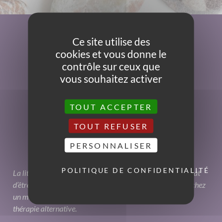
Ce site utilise des
cookies et vous donne le
contrôle sur ceux que
vous souhaitez activer
TOUT ACCEPTER
TOUT REFUSER
PERSONNALISER
POLITIQUE DE CONFIDENTIALITÉ
La lithothérapie peut avoir une forte influence sur notre état
d’être sans toutefois qu’elle ne remplace une consultation chez
un médecin. C’est une aide additionnelle qu’apporte cette
thérapie alternative.