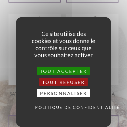
Ce site utilise des
cookies et vous donne le
contrôle sur ceux que
vous souhaitez activer
TOUT ACCEPTER
TOUT REFUSER
PERSONNALISER
SATURNE – CARILLON À
VENUS – CARILLON À
VENT EN HÊTRE
VENT EN HÊTRE
43,00
€
43,00
€
POLITIQUE DE CONFIDENTIALITÉ
AJOUTER AU
AJOUTER AU