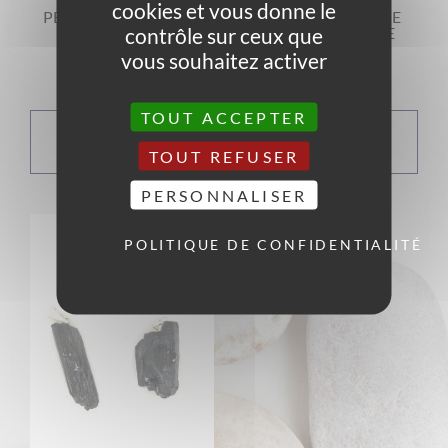
cookies et vous donne le
PENDENTIF SPINELLE
PENDENTIF TOPAZE
contrôle sur ceux que
NOIR BRUT
IMPÉRIALE PIERRE
BRUTE
vous souhaitez activer
13,00
€
23,00
€
TOUT ACCEPTER
CHOIX DES
CHOIX DES
OPTIONS
OPTIONS
TOUT REFUSER
PERSONNALISER
POLITIQUE DE CONFIDENTIALITÉ