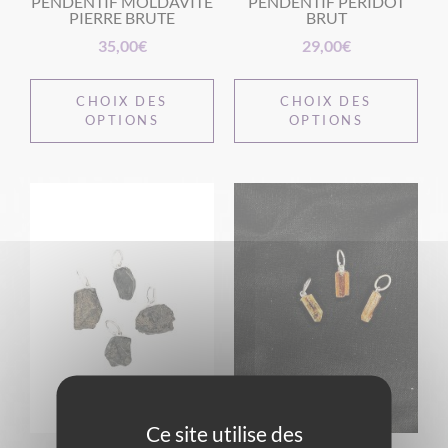
PENDENTIF MOLDAVITE
PENDENTIF PÉRIDOT
PIERRE BRUTE
BRUT
35,00
€
29,00
€
CHOIX DES
CHOIX DES
OPTIONS
OPTIONS
Ce site utilise des