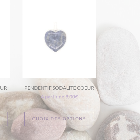
EUR
PENDENTIF SODALITE COEUR
A partir de
9,00
€
S
CHOIX DES OPTIONS