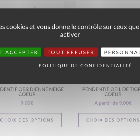
 des cookies et vous donne le contrôle sur ceux qu
activer
T ACCEPTER
TOUT REFUSER
PERSONNA
POLITIQUE DE CONFIDENTIALITÉ
DENTIF OBSIDIENNE NEIGE
PENDENTIF OEIL DE TIG
COEUR
COEUR
9,00
€
A partir de
9,00
€
CHOIX DES OPTIONS
CHOIX DES OPTION