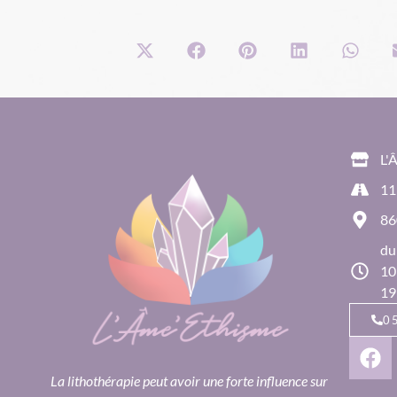
L'
11
86
du
10
19
0
La lithothérapie peut avoir une forte influence sur