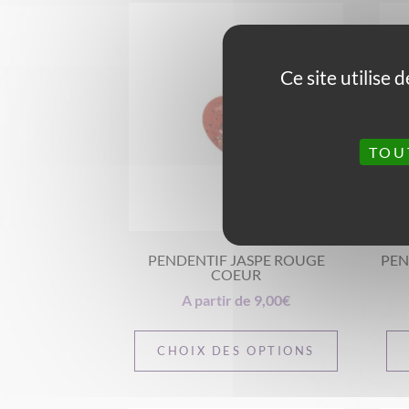
Ce site utilise
TOU
PENDENTIF JASPE ROUGE
PEN
COEUR
A partir de
9,00
€
CHOIX DES OPTIONS