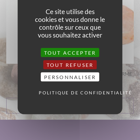
Ce site utilise des
cookies et vous donne le
contrôle sur ceux que
vous souhaitez activer
TOUT ACCEPTER
TOUT REFUSER
FLORIDA WATER
SEL D’HIMALAYA FORME
PERSONNALISER
DE PAIN
12,00
€
5,00
€
POLITIQUE DE CONFIDENTIALITÉ
AJOUTER AU
AJOUTER AU
PANIER
PANIER