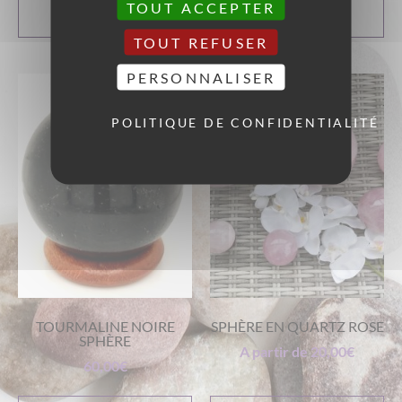
TOUT ACCEPTER
CHOIX DES
CHOIX DES
OPTIONS
OPTIONS
TOUT REFUSER
PERSONNALISER
POLITIQUE DE CONFIDENTIALITÉ
TOURMALINE NOIRE
SPHÈRE EN QUARTZ ROSE
SPHÈRE
A partir de
20,00
€
60,00
€