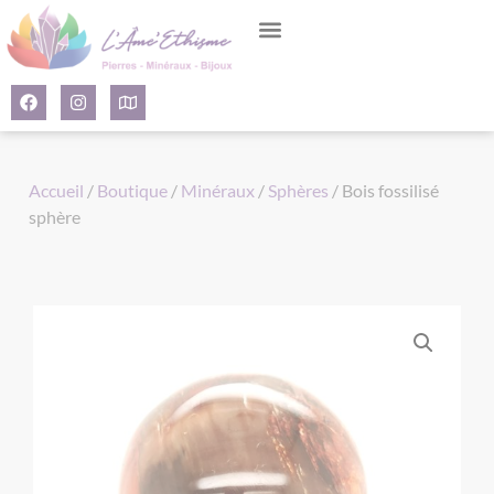
Panneau de gestion des cookies
Accueil
/
Boutique
/
Minéraux
/
Sphères
/ Bois fossilisé
sphère