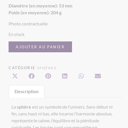
Diamètre (en moyenne): 53 mm
Poids (en moyenne): 204 g
Photo contractuelle
En stock
AJOUTER AU PANIER
CATÉGORIE
SPHÈRES
Description
La
sphère
est un symbole de l’univers. Sans début ni
fin, sans haut ni bas, elle incarne l’harmonie absolue,
représente le calme, l’équilibre et la plénitude
spirituelle. Les boules sont une merveilleuse