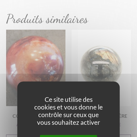
Produits similaires
Ce site utilise des
cookies et vous donne le
contrôle sur ceux que
CORNALINE SPHÈRE
LABRADORITE SPHÈRE
vous souhaitez activer
A partir de
31,00
€
A partir de
43,00
€