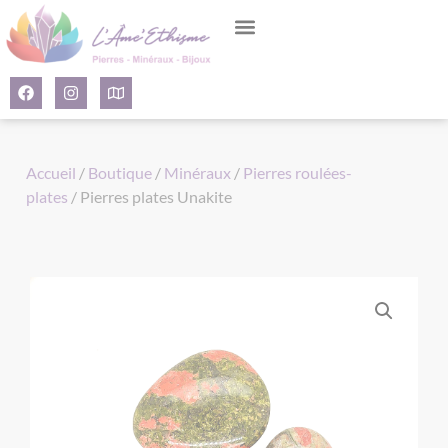
Panneau de gestion des cookies
Accueil
/
Boutique
/
Minéraux
/
Pierres roulées-
plates
/ Pierres plates Unakite