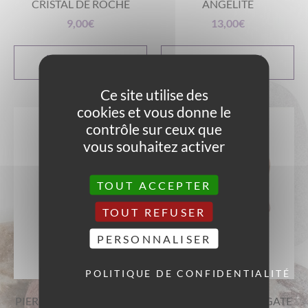
CRISTAL DE ROCHE
ANGÉLITE
9,00
€
13,00
€
AJOUTER AU
AJOUTER AU
PANIER
PANIER
Ce site utilise des
cookies et vous donne le
contrôle sur ceux que
vous souhaitez activer
TOUT ACCEPTER
TOUT REFUSER
PERSONNALISER
POLITIQUE DE CONFIDENTIALITÉ
PIERRES ROULÉES AMBRE
PIERRES ROULÉES AGATE