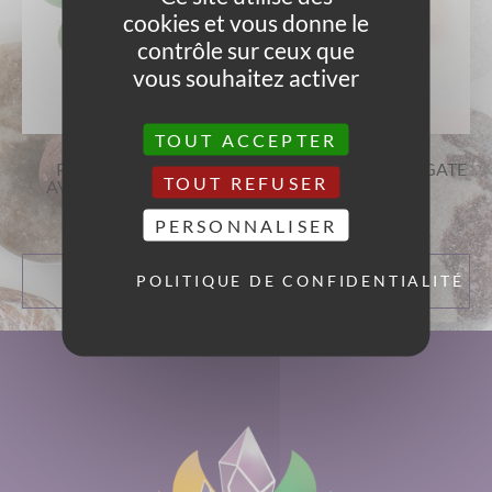
cookies et vous donne le
contrôle sur ceux que
vous souhaitez activer
TOUT ACCEPTER
PIERRES ROULÉES
PIERRES ROULÉES AGATE
TOUT REFUSER
AVENTURINE VERTE
BLANCHE
7,00
€
7,00
€
PERSONNALISER
AJOUTER AU
AJOUTER AU
POLITIQUE DE CONFIDENTIALITÉ
PANIER
PANIER