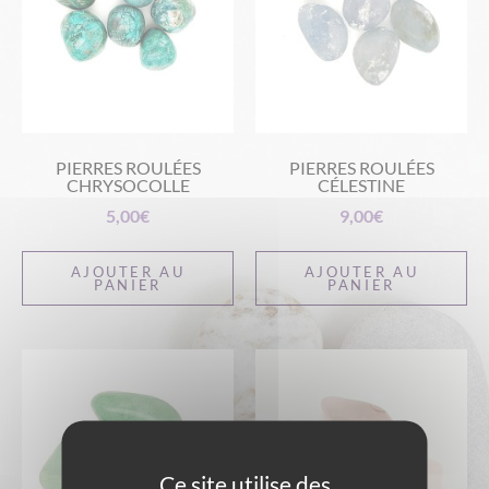
PIERRES ROULÉES
PIERRES ROULÉES
CHRYSOCOLLE
CÉLESTINE
5,00
€
9,00
€
AJOUTER AU
AJOUTER AU
PANIER
PANIER
Ce site utilise des