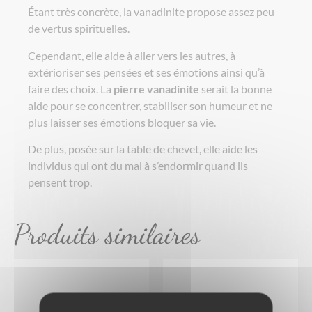
Étant très concrète, la vanadinite propose assez peu
de vertus spirituelles.
Cependant, elle aide à aller vers les autres, à
extérioriser ses pensées et ses émotions ainsi qu’à
faire des choix. La
pierre vanadinite
serait la bonne
aide pour se concentrer, stabiliser son humeur et ne
plus laisser ses émotions bloquer sa vie.
De plus, posée sur la table de chevet, elle aide les
individus qui ont du mal à s’endormir quand ils
pensent trop.
Produits similaires