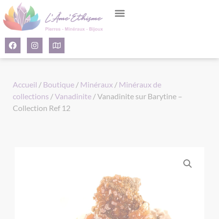
Panneau de gestion des cookies
Accueil
/
Boutique
/
Minéraux
/
Minéraux de
collections
/
Vanadinite
/ Vanadinite sur Barytine –
Collection Ref 12