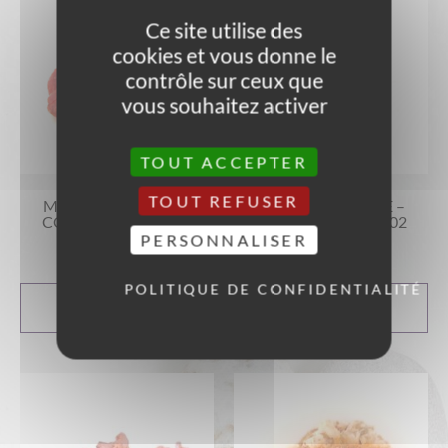
Ce site utilise des
cookies et vous donne le
contrôle sur ceux que
vous souhaitez activer
TOUT ACCEPTER
TOUT REFUSER
MINI VANADINITE –
MINI VANADINITE –
COLLECTION REF 03
COLLECTION REF 02
PERSONNALISER
25,00
€
25,00
€
POLITIQUE DE CONFIDENTIALITÉ
AJOUTER AU
AJOUTER AU
PANIER
PANIER