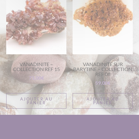
VANADINITE –
VANADINITE SUR
COLLECTION REF 15
BARYTINE – COLLECTION
REF 08
73,00
€
59,00
€
AJOUTER AU
AJOUTER AU
PANIER
PANIER