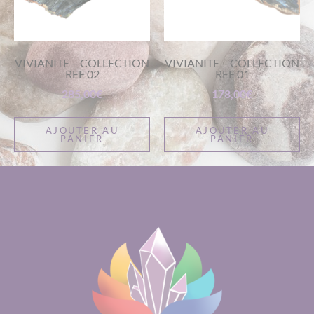
VIVIANITE – COLLECTION
VIVIANITE – COLLECTION
REF 02
REF 01
285,00
€
178,00
€
AJOUTER AU
AJOUTER AU
PANIER
PANIER