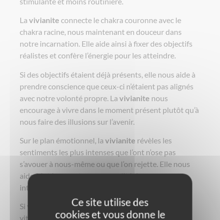
stimulante et moins routinière.
La
vivianite
connecte le chakra couronne avec le
chakra racine, nous maintenant en douceur dans
notre incarnation. Elle aide ainsi à fixer des objectifs
réalistes et confère l’énergie pour les atteindre.
Si des objectifs étaient déjà présents, elle nous aide à
prendre conscience que ceux-ci n’étaient pas alignés
avec notre volonté propre. La
vivianite
nous
encourage à vivre dans le moment présent plutôt qu’à
nous faire des illusions sur l’avenir.
Sur le plan émotionnel, la
vivianite
révèles les
sentiments les plus intenses que l’ont n’ose pas
s’avouer à nous-même ou que l’on rejette. Elle nous
aide à intégrer notre personnalité dans son
intégralité, avec notre part d’ombre.
Ce site utilise des
Si vous êtes dans une relation, la
vivianite
apporte
cookies et vous donne le
vitalité et stimulation.