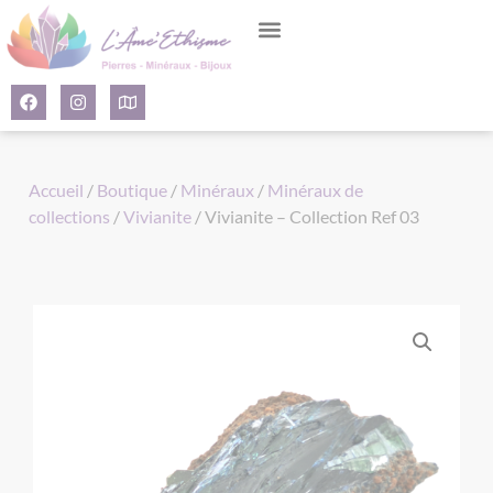
Panneau de gestion des cookies
Accueil
/
Boutique
/
Minéraux
/
Minéraux de
collections
/
Vivianite
/ Vivianite – Collection Ref 03