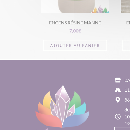
ENCENS RÉSINE MANNE
E
7,00
€
AJOUTER AU PANIER
L'
11
86
du
10
19