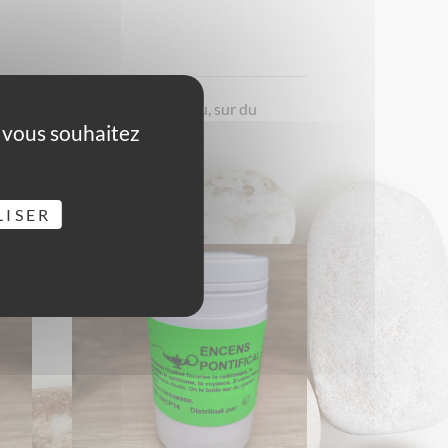
es encens se brûlent dans le feu, sur du
e vous souhaitez
LISER