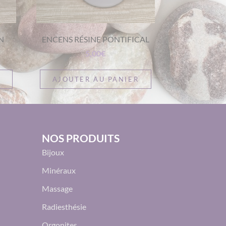
N
ENCENS RÉSINE PONTIFICAL
5,00
€
AJOUTER AU PANIER
NOS PRODUITS
Bijoux
Minéraux
Massage
Radiesthésie
Orgonites