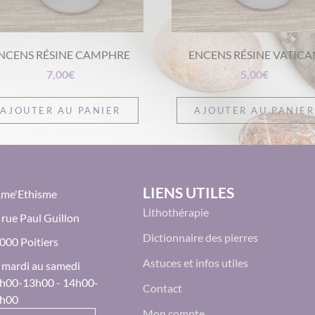
NCENS RÉSINE CAMPHRE
ENCENS RÉSINE VATICA
7,00
€
5,00
€
AJOUTER AU PANIER
AJOUTER AU PANIER
LIENS UTILES
Âme'Ethisme
Lithothérapie
 rue Paul Guillon
Dictionnaire des pierres
000 Poitiers
Astuces et infos utiles
 mardi au samedi
h00-13h00 - 14h00-
Contact
h00
Mon compte