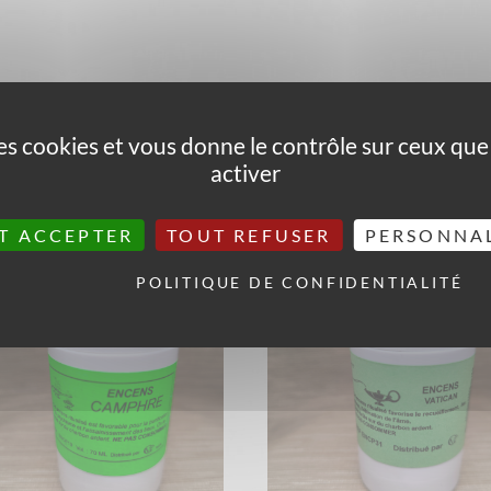
ier l’atmosphère, ainsi que de forcer la réalisation de tout désir. C
 des cookies et vous donne le contrôle sur ceux qu
ts et dans un encensoir.
activer
T ACCEPTER
TOUT REFUSER
PERSONNA
POLITIQUE DE CONFIDENTIALITÉ