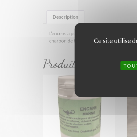
Description
L’encens a pour fonction principale de purif
Ce site utilise
charbon de bois ou sur des charbons arden
Produits similaires
TOU