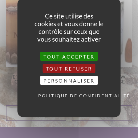
Ce site utilise des
cookies et vous donne le
contrôle sur ceux que
vous souhaitez activer
TOUT ACCEPTER
TOUT REFUSER
ENCENS BACKFLOW
ENCENS BACKFLOW
PERSONNALISER
CÔNES HEM MUSK
CÔNES HEM SAUGE
BLANCHE
13,00
€
13,00
€
POLITIQUE DE CONFIDENTIALITÉ
AJOUTER AU
AJOUTER AU
PANIER
PANIER