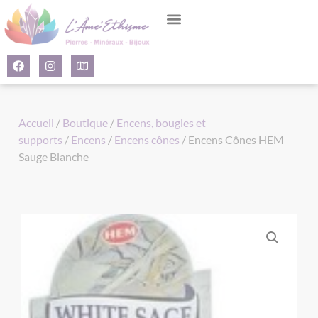
Panneau de gestion des cookies
Accueil
/
Boutique
/
Encens, bougies et
supports
/
Encens
/
Encens cônes
/ Encens Cônes HEM
Sauge Blanche