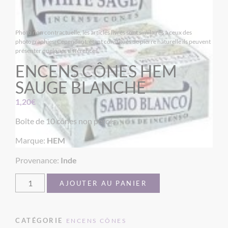
Photo non contractuelle, les articles livrés sont similaires à ceux des
photographies. Cependant, étant constitués de pierre naturelle ils peuvent
présenter quelques différences.
ENCENS CÔNES HEM
SAUGE BLANCHE
1,20
€
Boîte de 10 cônes non percés
Marque:
HEM
Provenance:
Inde
AJOUTER AU PANIER
CATÉGORIE
ENCENS CÔNES