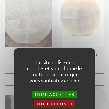
LAMPE EN SELÉNITE
LAMPES EN SELÉNITE
RONDE GRAVÉE
BOULE
Ce site utilise des
69,00
€
69,00
€
cookies et vous donne le
contrôle sur ceux que
CHOIX DES
AJOUTER AU
vous souhaitez activer
OPTIONS
PANIER
TOUT ACCEPTER
TOUT REFUSER