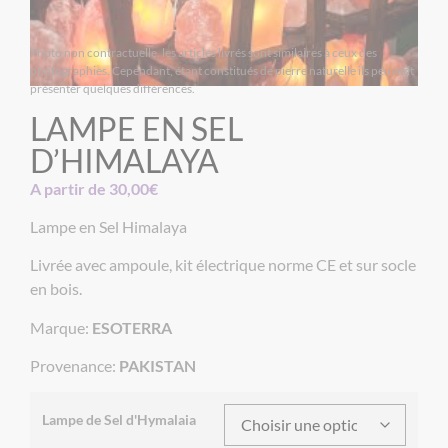
Photo non contractuelle, les articles livrés sont similaires à ceux des
photographies. Cependant, étant constitués de pierre naturelle ils peuvent
présenter quelques différences.
LAMPE EN SEL
D’HIMALAYA
A partir de
30,00
€
Lampe en Sel Himalaya
Livrée avec ampoule, kit électrique norme CE et sur socle
en bois.
Marque:
ESOTERRA
Provenance:
PAKISTAN
Lampe de Sel d'Hymalaia