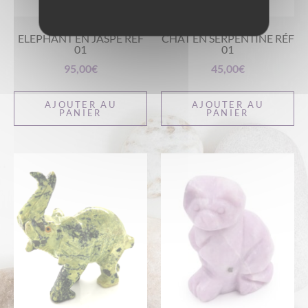
ELEPHANT EN JASPE RÉF
CHAT EN SERPENTINE RÉF
01
01
95,00
€
45,00
€
AJOUTER AU
AJOUTER AU
PANIER
PANIER