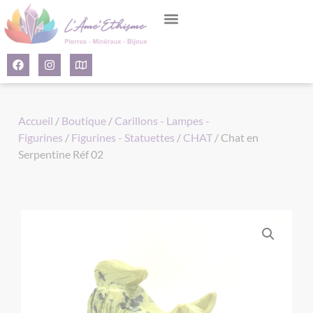
Panneau de gestion des cookies
Accueil
/
Boutique
/
Carillons - Lampes -
Figurines
/
Figurines - Statuettes
/
CHAT
/ Chat en
Serpentine Réf 02