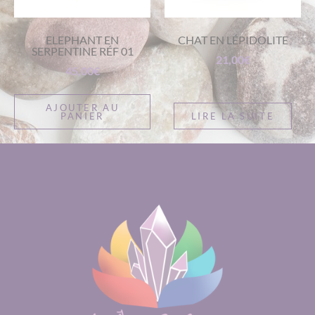
ELEPHANT EN
CHAT EN LÉPIDOLITE
SERPENTINE RÉF 01
21,00
€
45,00
€
AJOUTER AU
PANIER
LIRE LA SUITE