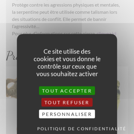
Protège contre les agressions physiques et mentales,
la serpentine peut être utilisée comme talisman lors
des situations de conflit. Elle permet de bannir
l’agressivité…
Pour plus d’informations sur cette pierre,
cliquez ici
Ce site utilise des
Produits similaires
cookies et vous donne le
contrôle sur ceux que
vous souhaitez activer
TOUT ACCEPTER
TOUT REFUSER
PERSONNALISER
POLITIQUE DE CONFIDENTIALITÉ